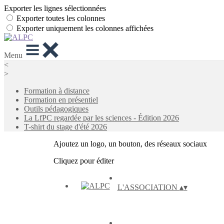
Exporter les lignes sélectionnées
Exporter toutes les colonnes
Exporter uniquement les colonnes affichées
Menu
<
>
Formation à distance
Formation en présentiel
Outils pédagogiques
La LfPC regardée par les sciences - Édition 2026
T-shirt du stage d'été 2026
Ajoutez un logo, un bouton, des réseaux sociaux
Cliquez pour éditer
L'ASSOCIATION
▴
▾