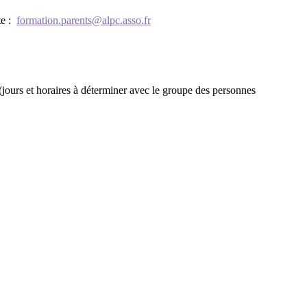
te :
formation.parents@alpc.asso.fr
(jours et horaires à déterminer avec le groupe des personnes